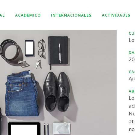
AL
ACADÉMICO
INTERNACIONALES
ACTIVIDADES
CU
Lo
DA
20
CA
Ar
AB
Lo
ad
Nu
at
no