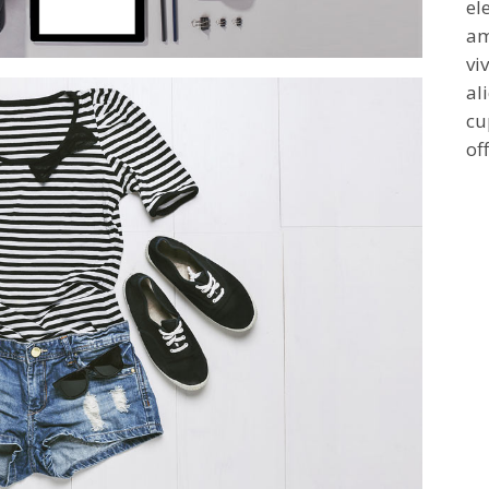
el
am
vi
al
cu
of